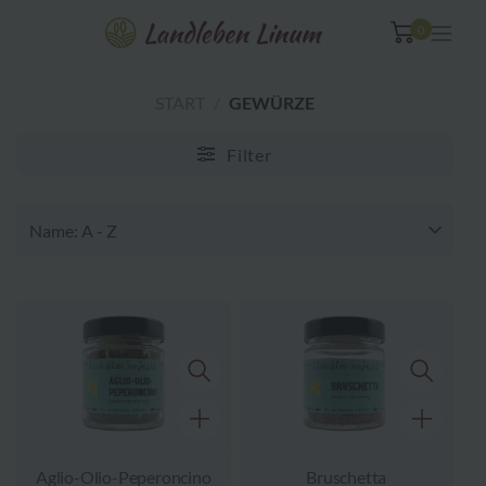
Zum
0
Inhalt
springen
START
/
GEWÜRZE
Filter
Aglio-Olio-Peperoncino
Bruschetta