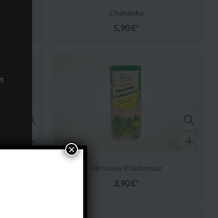
Chakalaka
5,90
€
n
×
ens,
rson,
Himalaya Kräutersalz
3,90
€
te
 von
en