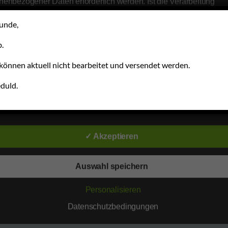
nenbezogener Daten erforderlich werden. Ist die Verarbeitung
nenbezogener Daten erforderlich und besteht für eine solche
beitung keine gesetzliche Grundlage, holen wir generell eine
unde,
lligung der betroffenen Person ein.
.
erarbeitung personenbezogener Daten, beispielsweise des Nam
nschrift, E-Mail-Adresse oder Telefonnummer einer betroffenen Pe
können aktuell nicht bearbeitet und versendet werden.
gt stets im Einklang mit der Datenschutz-Grundverordnung und in
instimmung mit den für uns geltenden landesspezifischen
duld.
schutzbestimmungen. Mittels dieser Datenschutzerklärung möch
 Unternehmen die Öffentlichkeit über Art, Umfang und Zweck der
ssenziell
rhobenen, genutzten und verarbeiteten personenbezogenen Dat
mieren. Ferner werden betroffene Personen mittels dieser
schutzerklärung über die ihnen zustehenden Rechte aufgeklärt.
✓ Akzeptieren
aben als für die Verarbeitung Verantwortlicher zahlreiche technis
rganisatorische Maßnahmen umgesetzt, um einen möglichst
Auswahl speichern
nlosen Schutz der über diese Internetseite verarbeiteten
Holunderlikör
nenbezogenen Daten sicherzustellen. Dennoch können
Personalisieren
netbasierte Datenübertragungen grundsätzlich Sicherheitslücken
8,90
€
isen, sodass ein absoluter Schutz nicht gewährleistet werden ka
Datenschutzbedingungen
iesem Grund steht es jeder betroffenen Person frei, personenbe
 auch auf alternativen Wegen, beispielsweise telefonisch, an uns