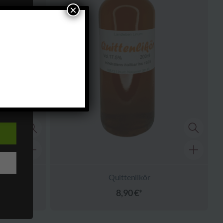
×
ens,
rson,
te
 von
en
che
Quittenlikör
8,90
€
nn.
zogene
 zu