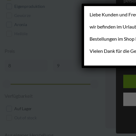
perso
Eigenproduktion
perso
Verar
Liebe Kunden und Fre
Gewürze
Einwi
Aronia
wir befinden im Urlaub
Die V
Heilöle
der A
Bestellungen im Shop 
erfol
Übere
Vielen Dank für die Ge
Preis
Daten
unser
E
uns e
infor
Daten
Wir h
Verfügbarkeit
und o
lücke
perso
Inter
Out of stock
aufwe
Aus d
Aus eigener Herstellung
Daten