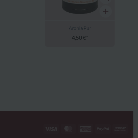
genden
Aronia Pur
4,50
€
Person
 einer
zu
n,