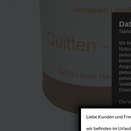
Dat
Stand
Wir f
Nutzu
perso
beson
Anspr
perso
perso
Verar
Einwi
Die V
der A
erfol
Liebe Kunden und Fre
Übere
Daten
wir befinden im Urlaub