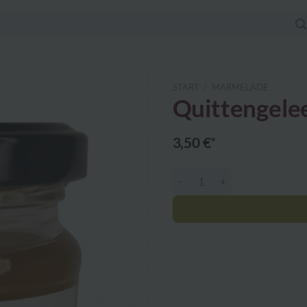
START
/
MARMELADE
Quittengele
3,50
€
Quittengelee Menge