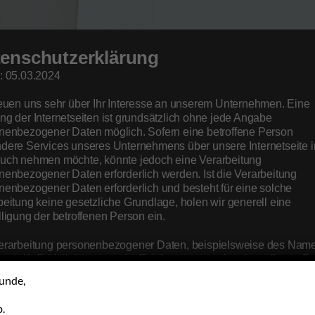
enschutzerklärung
: 05.03.2024
reuen uns sehr über Ihr Interesse an unserem Unternehmen. Eine
ng der Internetseiten ist grundsätzlich ohne jede Angabe
nenbezogener Daten möglich. Sofern eine betroffene Person
dere Services unseres Unternehmens über unsere Internetseite i
uch nehmen möchte, könnte jedoch eine Verarbeitung
nenbezogener Daten erforderlich werden. Ist die Verarbeitung
nenbezogener Daten erforderlich und besteht für eine solche
beitung keine gesetzliche Grundlage, holen wir generell eine
lligung der betroffenen Person ein.
erarbeitung personenbezogener Daten, beispielsweise des Nam
nschrift, E-Mail-Adresse oder Telefonnummer einer betroffenen Pe
gt stets im Einklang mit der Datenschutz-Grundverordnung und in
unde,
instimmung mit den für uns geltenden landesspezifischen
schutzbestimmungen. Mittels dieser Datenschutzerklärung möch
.