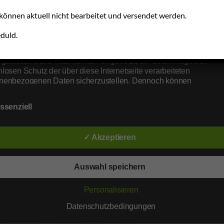
 Unternehmen die Öffentlichkeit über Art, Umfang und Zweck der
rhobenen, genutzten und verarbeiteten personenbezogenen Dat
können aktuell nicht bearbeitet und versendet werden.
mieren. Ferner werden betroffene Personen mittels dieser
schutzerklärung über die ihnen zustehenden Rechte aufgeklärt.
duld.
aben als für die Verarbeitung Verantwortlicher zahlreiche technis
rganisatorische Maßnahmen umgesetzt, um einen möglichst
nlosen Schutz der über diese Internetseite verarbeiteten
nenbezogenen Daten sicherzustellen. Dennoch können
netbasierte Datenübertragungen grundsätzlich Sicherheitslücken
isen, sodass ein absoluter Schutz nicht gewährleistet werden ka
ssenziell
iesem Grund steht es jeder betroffenen Person frei, personenbe
 auch auf alternativen Wegen, beispielsweise telefonisch, an uns
tteln.
✓ Akzeptieren
iffsbestimmungen
atenschutzerklärung beruht auf den Begrifflichkeiten, die durch d
Auswahl speichern
NICHT
äischen Richtlinien- und Verordnungsgeber beim Erlass der
Aroni
schutz-Grundverordnung (DS-GVO) verwendet wurden. Unsere
Personalisieren
chutzerklärung soll sowohl für die Öffentlichkeit als auch für uns
3
n und Geschäftspartner einfach lesbar und verständlich sein. Um
Datenschutzbedingungen
währleisten, möchten wir vorab die verwendeten Begrifflichkeiten