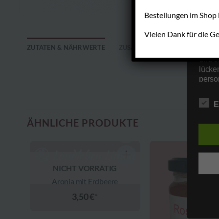
unser
uns e
Bestellungen im Shop 
infor
Daten
Vielen Dank für die Ge
ZUTATEN & NÄHRWERTE
ZUSÄTZLICHE INFORMATIONEN
Wir h
und o
lücke
perso
Inter
aufwe
E
Aus d
Daten
ÄHNLICHE PRODUKTE
übermi
Begr
Die D
NICHT VORRÄTIG
Europ
Aronia mit Erdbeere
Daten
Datens
3,50
€
Kunde
zu ge