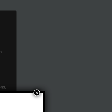
n
ens,
×
rson,
te