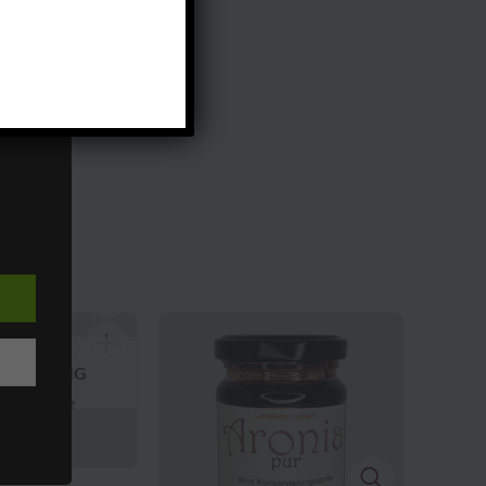
 von
en
che
nn.
zogene
 zu
en
 VORRÄTIG
a mit Birne
ere
,50
€
 dies